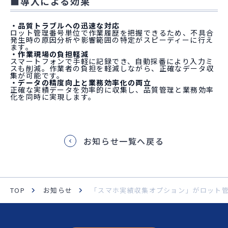
■導入による効果
・品質トラブルへの迅速な対応
ロット管理番号単位で作業履歴を把握できるため、不具合
発生時の原因分析や影響範囲の特定がスピーディーに行え
ます。
・作業現場の負担軽減
スマートフォンで手軽に記録でき、自動採番により入力ミ
スも削減。作業者の負担を軽減しながら、正確なデータ収
集が可能です。
・データの精度向上と業務効率化の両立
正確な実績データを効率的に収集し、品質管理と業務効率
化を同時に実現します。
お知らせ一覧へ戻る
TOP
お知らせ
「スマホ実績収集オプション」がロット