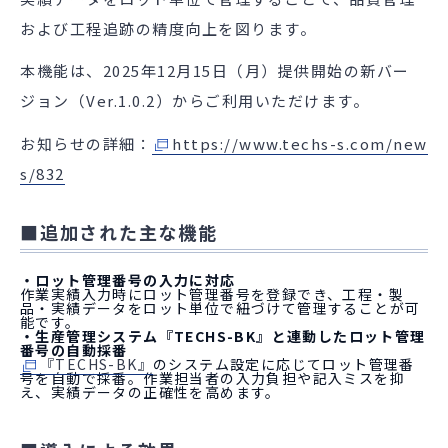
および工程追跡の精度向上を図ります。
本機能は、2025年12月15日（月）提供開始の新バー
ジョン（Ver.1.0.2）からご利用いただけます。
お知らせの詳細：
https://www.techs-s.com/new
s/832
■追加された主な機能
・ロット管理番号の入力に対応
作業実績入力時にロット管理番号を登録でき、工程・製
品・実績データをロット単位で紐づけて管理することが可
能です。
・生産管理システム『TECHS-BK』と連動したロット管理
番号の自動採番
『TECHS-BK』
のシステム設定に応じてロット管理番
号を自動で採番。作業担当者の入力負担や記入ミスを抑
え、実績データの正確性を高めます。