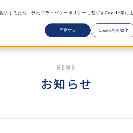
供するため、弊社プライバシーポリシーに基づきCookie等に
同意する
Cookieを無効化
テクノアが大切にするもの
企業情報
ソ
お知らせ