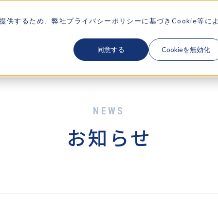
供するため、弊社プライバシーポリシーに基づきCookie等に
同意する
Cookieを無効化
テクノアが大切にするもの
企業情報
ソ
お知らせ