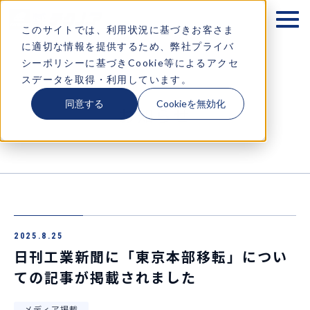
テクノアが大切にするもの
このサイトでは、利用状況に基づきお客さま
に適切な情報を提供するため、弊社プライバ
企業情報
シーポリシーに基づきCookie等によるアクセ
スデータを取得・利用しています。
ソリューション
同意する
Cookieを無効化
お知らせ
お知らせ
採用情報
コラム・イベント情報
2025.8.25
お問い合わせ
日刊工業新聞に「東京本部移転」につい
ての記事が掲載されました
メディア掲載