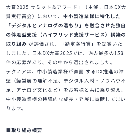
大賞
2025
サミット＆アワード」（主催：日本
DX
大
賞実行員会）において、
中小製造業様に特化した
「デジタルとアナログの温もり」を融合させた独自
の伴走型支援（ハイブリッド支援サービス）構築の
取り組み
が評価され、
「勘定奉行賞」を受賞いた
しました。日本
DX
大賞
2025
では、過去最多の
158
件の応募があり、その中から選出されました。
テ
ク
ノ
ア
は、
中小製造業様が直面 する
DX
推進の障
壁（経営層の理解不足、デジタル人材・ノウハウ不
足、アナログ文化など）をお客様と共に乗り越え、
中小製造業様の持続的な成長・発展に貢献してまい
ります。
■取り組み概要