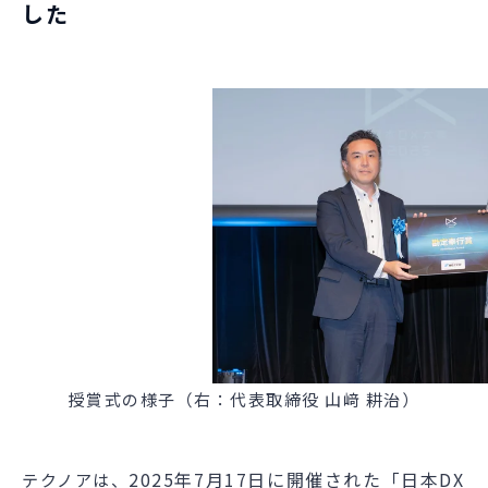
した
授賞式の様子（右：代表取締役 山﨑 耕治）
2025年
7
月
17
日に開催された「日本
DX
テクノアは、