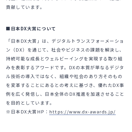
貢献しています。
■日本
DX
大賞について
「日本
DX
大賞」は、デジタルトランスフォーメーショ
ン（
DX
）を通じて、社会やビジネスの課題を解決し、
持続可能な成長とウェルビーイングを実現する取り組
みを表彰するアワードです。
DX
の本質が単なるデジタ
ル技術の導入ではなく、組織や社会のあり方そのもの
を変革することにあるとの考えに基づき、優れた
DX
事
例を広く発信し、日本全体の
DX
推進を加速させること
を目的としています。
※日本
DX
大賞
HP
：
https://www.dx-awards.jp/