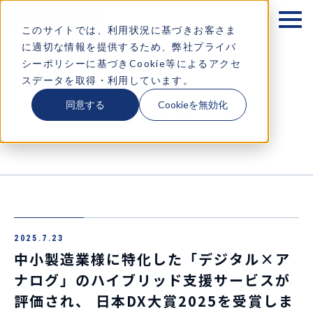
テクノアが大切にするもの
このサイトでは、利用状況に基づきお客さま
に適切な情報を提供するため、弊社プライバ
企業情報
シーポリシーに基づきCookie等によるアクセ
スデータを取得・利用しています。
ソリューション
同意する
Cookieを無効化
お知らせ
お知らせ
採用情報
コラム・イベント情報
2025.7.23
お問い合わせ
中小製造業様に特化した「デジタル×ア
ナログ」のハイブリッド支援サービスが
評価され、 日本DX大賞2025を受賞しま