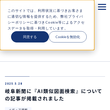
テクノアが大切にするもの
このサイトでは、利用状況に基づきお客さま
に適切な情報を提供するため、弊社プライバ
企業情報
シーポリシーに基づきCookie等によるアクセ
スデータを取得・利用しています。
ソリューション
同意する
Cookieを無効化
お知らせ
お知らせ
採用情報
コラム・イベント情報
2025.5.28
お問い合わせ
岐阜新聞に『AI類似図面検索』について
の記事が掲載されました
メディア掲載