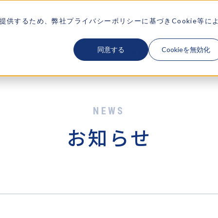
供するため、弊社プライバシーポリシーに基づきCookie等に
同意する
Cookieを無効化
テクノアが大切にするもの
企業情報
ソ
お知らせ