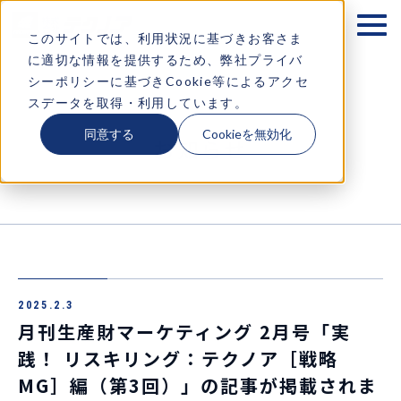
テクノアが大切にするもの
このサイトでは、利用状況に基づきお客さま
に適切な情報を提供するため、弊社プライバ
企業情報
シーポリシーに基づきCookie等によるアクセ
スデータを取得・利用しています。
ソリューション
同意する
Cookieを無効化
お知らせ
お知らせ
採用情報
コラム・イベント情報
2025.2.3
お問い合わせ
月刊生産財マーケティング 2月号「実
践！ リスキリング：テクノア［戦略
MG］編（第3回）」の記事が掲載されま