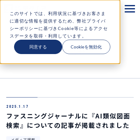
テクノアが大切にするもの
このサイトでは、利用状況に基づきお客さま
に適切な情報を提供するため、弊社プライバ
企業情報
シーポリシーに基づきCookie等によるアクセ
スデータを取得・利用しています。
ソリューション
同意する
Cookieを無効化
お知らせ
お知らせ
採用情報
コラム・イベント情報
2025.1.17
お問い合わせ
ファスニングジャーナルに『AI類似図面
検索』についての記事が掲載されました
メディア掲載