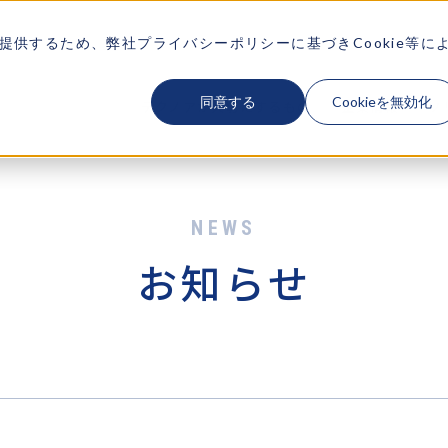
供するため、弊社プライバシーポリシーに基づきCookie等に
同意する
Cookieを無効化
テクノアが大切にするもの
企業情報
ソ
お知らせ