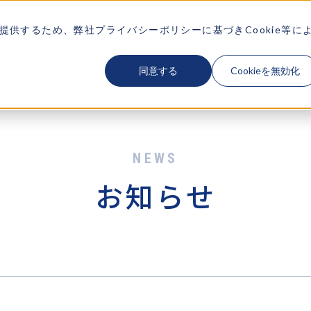
供するため、弊社プライバシーポリシーに基づきCookie等に
同意する
Cookieを無効化
テクノアが大切にするもの
企業情報
ソ
お知らせ