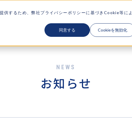
供するため、弊社プライバシーポリシーに基づきCookie等に
同意する
Cookieを無効化
テクノアが大切にするもの
企業情報
ソ
お知らせ